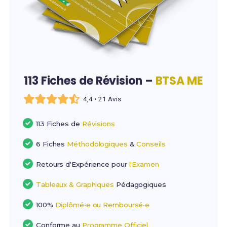
113 Fiches de Révision –
BTSA ME
4,4 • 21 Avis
113 Fiches de
Révisions
6 Fiches
Méthodologiques
&
Conseils
Retours d'Expérience pour
l'Examen
Tableaux & Graphiques
Pédagogiques
100%
Diplômé•e ou Remboursé•e
Conforme au
Programme Officiel