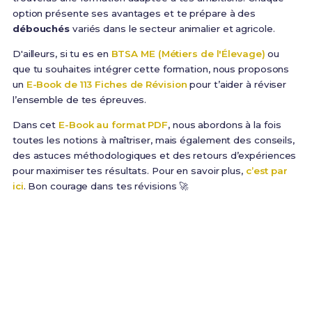
option présente ses avantages et te prépare à des
débouchés
variés dans le secteur animalier et agricole.
D'ailleurs, si tu es en
BTSA ME (Métiers de l'Élevage)
ou
que tu souhaites intégrer cette formation, nous proposons
un
E-Book de 113 Fiches de Révision
pour t’aider à réviser
l’ensemble de tes épreuves.
Dans cet
E-Book au format PDF
, nous abordons à la fois
toutes les notions à maîtriser, mais également des conseils,
des astuces méthodologiques et des retours d’expériences
pour maximiser tes résultats. Pour en savoir plus,
c’est par
ici
. Bon courage dans tes révisions 🚀
Prêt(e) à réussir ton examen ?
Révise efficacement avec nos
113 Fiches de
Révision
pour le BTSA ME et maximise tes chances
de réussite !