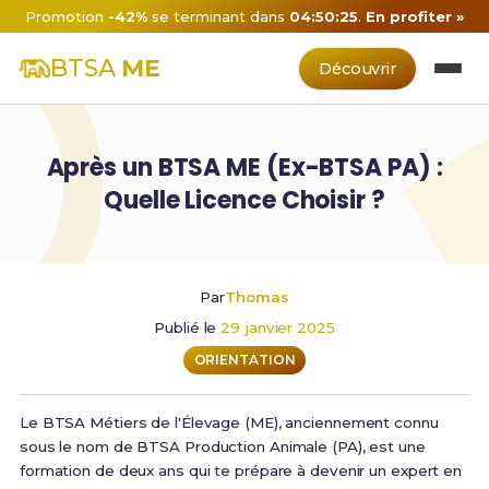
Promotion
-42%
se terminant dans
04:50:25
.
En profiter »
BTSA
ME
Découvrir
Après un BTSA ME (Ex-BTSA PA) :
Quelle Licence Choisir ?
Par
Thomas
Publié le
29 janvier 2025
ORIENTATION
Le BTSA Métiers de l'Élevage (ME), anciennement connu
sous le nom de BTSA Production Animale (PA), est une
formation de deux ans qui te prépare à devenir un expert en