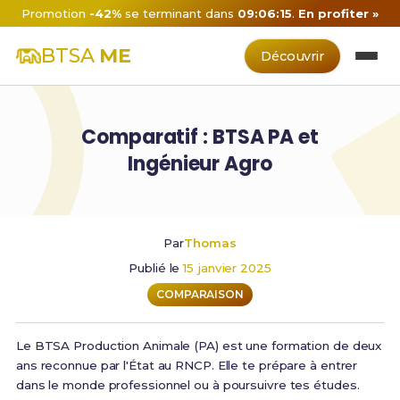
Promotion
-42%
se terminant dans
09:06:15
.
En profiter »
BTSA
ME
Découvrir
Comparatif : BTSA PA et
Ingénieur Agro
Par
Thomas
Publié le
15 janvier 2025
COMPARAISON
Le BTSA Production Animale (PA) est une formation de deux
ans reconnue par l'État au RNCP. Elle te prépare à entrer
dans le monde professionnel ou à poursuivre tes études.