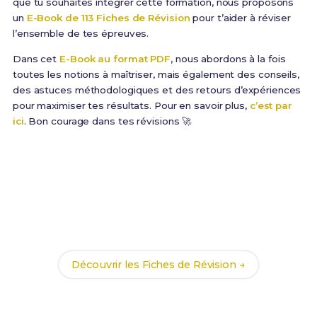
que tu souhaites intégrer cette formation, nous proposons
un
E-Book de 113 Fiches de Révision
pour t’aider à réviser
l’ensemble de tes épreuves.
Dans cet
E-Book au format PDF
, nous abordons à la fois
toutes les notions à maîtriser, mais également des conseils,
des astuces méthodologiques et des retours d’expériences
pour maximiser tes résultats. Pour en savoir plus,
c’est par
ici
. Bon courage dans tes révisions 🚀
Prêt(e) à réussir ton examen ?
Révise efficacement avec nos
113 Fiches de
Révision
pour le BTSA ME et maximise tes chances
de réussite !
Découvrir les Fiches de Révision →