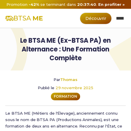
Promotion
-42%
se terminant dans
20:37:40
.
En profiter »
BTSA
ME
Découvrir
Le BTSA ME (Ex-BTSA PA) en
Alternance : Une Formation
Complète
Par
Thomas
Publié le
29 novembre 2025
FORMATION
Le BTSA ME (Métiers de l'Élevage), anciennement connu
sous le nom de BTSA PA (Productions Animales), est une
formation de deux ans en alternance. Reconnu par l'État, ce