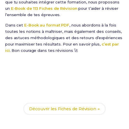
que tu souhaites intégrer cette formation, nous proposons
un
E-Book de 113 Fiches de Révision
pour t’aider à réviser
l’ensemble de tes épreuves.
Dans cet
E-Book au format PDF
, nous abordons à la fois
toutes les notions à maîtriser, mais également des conseils,
des astuces méthodologiques et des retours d’expériences
pour maximiser tes résultats. Pour en savoir plus,
c’est par
ici
. Bon courage dans tes révisions 🚀
Prêt(e) à réussir ton examen ?
Révise efficacement avec nos
113 Fiches de
Révision
pour le BTSA ME et maximise tes chances
de réussite !
Découvrir les Fiches de Révision →