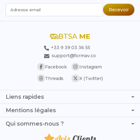
Recevoir
Adresse email
BTSA
ME
+33 9 39 03 36 55
support@formav.co
Facebook
Instagram
Threads
X (Twitter)
Liens rapides
Page d'accueil
Mentions légales
Simulateur de notes
C.G.V. - C.G.U.
Qui sommes-nous ?
Trouver son stage
Politique de confidentialité
Trouver son alternance
Avis
Clients
Je suis Thomas et, avec ma camarade Iris, nous avons
Politique de remboursement