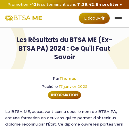
Promotion
-42%
se terminant dans
11:36:42
.
En profiter »
BTSA
ME
Découvrir
Les Résultats du BTSA ME (Ex-
BTSA PA) 2024 : Ce Qu'il Faut
Savoir
Par
Thomas
Publié le
17 janvier 2025
INFORMATION
Le BTSA ME, auparavant connu sous le nom de BTSA PA,
est une formation en deux ans qui te permet d'obtenir un
diplôme reconnu par l'État. Ce diplôme ouvre les portes vers