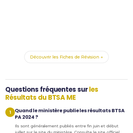
Prêt(e) à réussir ton examen ?
Révise efficacement avec nos
113 Fiches de
Révision
pour le BTSA ME et maximise tes chances
de réussite !
Découvrir les Fiches de Révision →
Questions fréquentes sur
les
Résultats du BTSA ME
Quand le ministère publie les résultats BTSA
PA 2024 ?
Ils sont généralement publiés entre fin juin et début
juillet sur le site du ministère. Consulte le site officiel