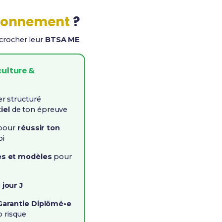
ironnement
?
écrocher leur
BTSA ME
.
culture &
er structuré
iel
de ton épreuve
 pour
réussir ton
oi
s et modèles
pour
 jour J
Garantie Diplômé•e
o risque