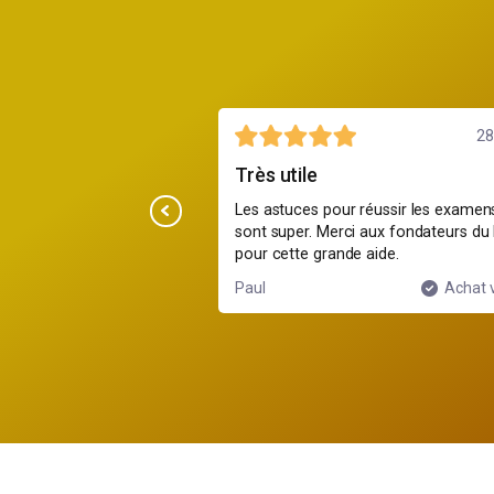
1 août
28 
me
Très utile
bien structurée et les
Les astuces pour réussir les examen
es conseils du blog m'ont
sont super. Merci aux fondateurs du
 mon stress.
pour cette grande aide.
Achat vérifié
Paul
Achat v