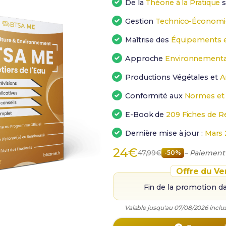
De la
Théorie à la Pratique
s
Gestion
Technico-Économ
Maîtrise des
Équipements e
Approche
Environnementa
Productions Végétales et
A
Conformité aux
Normes et
E-Book de
209 Fiches de R
Dernière mise à jour :
Mars 
24€
47,99€
– Paiement
-50%
Offre du Ve
Fin de la promotion d
Valable jusqu'au 07/08/2026 inclus