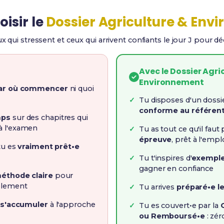
isir le
Dossier Agriculture & Env
x qui stressent et ceux qui arrivent confiants le jour J pour d
Avec le Dossier Agri
Environnement
par où commencer
ni quoi
Tu disposes d'un dossi
conforme au référent
mps
sur des chapitres qui
à l'examen
Tu as tout ce qu'il faut
épreuve
, prêt à l'empl
 tu es
vraiment prêt•e
Tu t'inspires d'
exemple
gagner en confiance
éthode claire
pour
blement
Tu arrives
préparé•e le
 s'accumuler
à l'approche
Tu es couvert•e par la
ou Remboursé•e
: zér