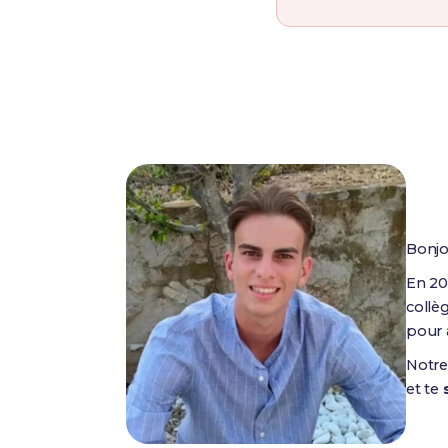
Bonjo
En 20
collè
pour 
Notre
et te