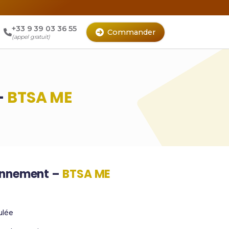
+33 9 39 03 36 55
Commander
(appel gratuit)
–
BTSA ME
ronnement –
BTSA ME
lée