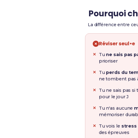
Pourquoi cho
La différence entre ceu
Réviser seul•e
Tu
ne sais pas 
prioriser
Tu
perds du te
ne tombent pas 
Tu ne sais pas si
pour le jour J
Tu n'as aucune
m
mémoriser dura
Tu vois le
stress
des épreuves