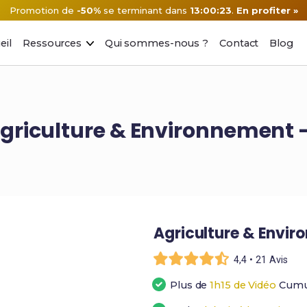
Promotion de
-50%
se terminant dans
13:00:22
.
En profiter »
eil
Ressources
Qui sommes-nous ?
Contact
Blog
Agriculture & Environnement 
Agriculture & Envi
4,4 • 21 Avis
Plus de
1h15 de Vidéo
Cumu