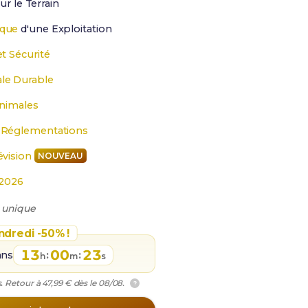
ur le Terrain
ique
d'une Exploitation
t Sécurité
le Durable
nimales
 Réglementations
évision
NOUVEAU
2026
 unique
ndredi -50% !
13
00
22
ans
:
:
h
m
s
. Retour à 47,99 € dès le 08/08.
?