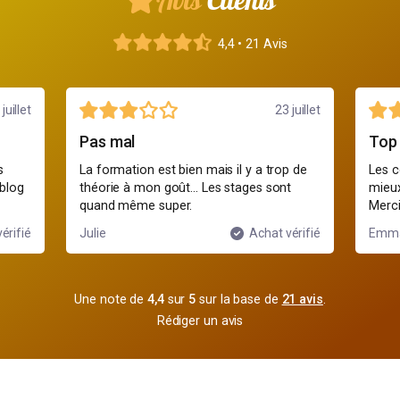
Avis
Clients
4,4 • 21 Avis
juillet
23 juillet
Pas mal
Top
s
La formation est bien mais il y a trop de
Les c
 blog
théorie à mon goût... Les stages sont
mieux
quand même super.
Merci
érifié
Julie
Achat vérifié
Emm
Une note de
4,4
sur
5
sur la base de
21 avis
.
Rédiger un avis