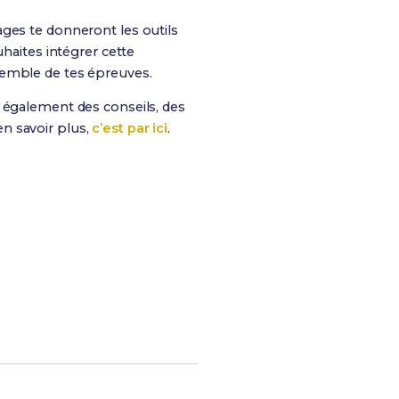
ages te donneront les outils
haites intégrer cette
nsemble de tes épreuves.
is également des conseils, des
n savoir plus,
c’est par ici
.
s chances de réussite !