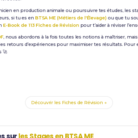
icien en production animale ou poursuivre tes études, les st
eurs, si tu es en
BTSA ME (Métiers de l'Élevage)
ou que tu sou
un
E-Book de 113 Fiches de Révision
pour t’aider à réviser l’e
DF
, nous abordons à la fois toutes les notions à maîtriser, ma
s retours d’expériences pour maximiser tes résultats. Pour e
s 🚀
Prêt(e) à réussir ton examen ?
vec nos
113 Fiches de Révision
pour le BTSA ME et maximise te
Découvrir les Fiches de Révision →
es sur
les Stages en BTSA ME