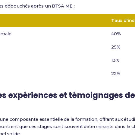
f des débouchés après un BTSA ME :
Taux d'ins
imale
40%
25%
13%
22%
les expériences et témoignages de
une composante essentielle de la formation, offrant aux étud
ntrent que ces stages sont souvent déterminants dans le ch
el solide.