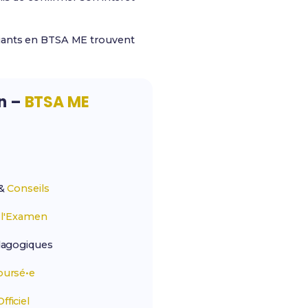
diants en BTSA ME trouvent
on –
BTSA ME
&
Conseils
r
l'Examen
agogiques
ursé•e
ficiel