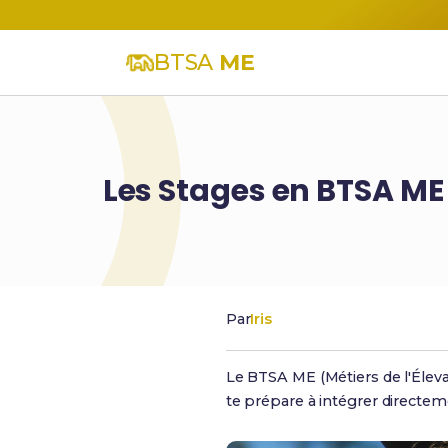
BTSA
ME
Les Stages en BTSA ME 
Par
Iris
Le BTSA ME (Métiers de l'Élev
te prépare à intégrer directe