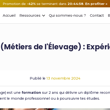
Promotion de
-42%
se terminant dans
20:44:57
.
En profiter »
Accueil
Ressources
Qui sommes-nous ?
Contact
B
(Métiers de l'Élevage) : Exp
Publié le
13 novembre 2024
age) est une
formation
sur 2 ans qui délivre un diplôme recon
ment le monde professionnel ou à poursuivre tes études.