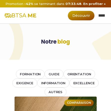
Promotion
-42%
se terminant dans
07:33:48
.
En profiter »
BTSA
ME
Découvrir
Notre
blog
FORMATION
GUIDE
ORIENTATION
EXIGENCE
INFORMATION
EXCELLENCE
AUTRES
COMPARAISON