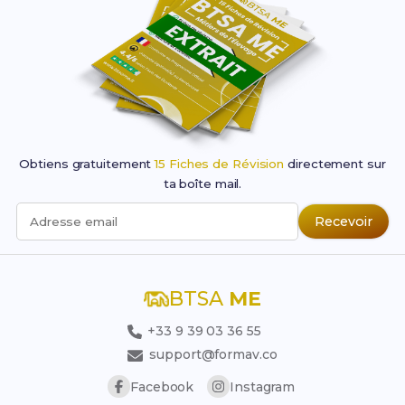
Obtiens gratuitement
15 Fiches de Révision
directement sur
ta boîte mail.
Recevoir
Adresse email
BTSA
ME
+33 9 39 03 36 55
support@formav.co
Facebook
Instagram